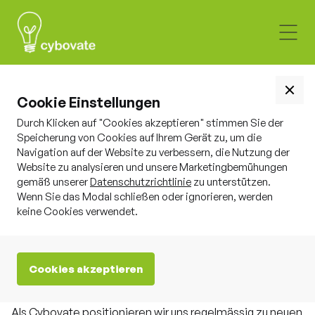
Cookie Einstellungen
Durch Klicken auf "Cookies akzeptieren" stimmen Sie der
Speicherung von Cookies auf Ihrem Gerät zu, um die
Navigation auf der Website zu verbessern, die Nutzung der
Website zu analysieren und unsere Marketingbemühungen
gemäß unserer
Datenschutzrichtlinie
zu unterstützen.
Wenn Sie das Modal schließen oder ignorieren, werden
keine Cookies verwendet.
Die neusten Trends, Event
und Artikel
rund um Cyber
Security
Cookies akzeptieren
Als Cybovate positionieren wir uns regelmässig zu neuen