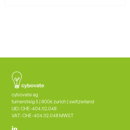
cybovate ag
turnersteig 5 | 8006 zurich | switzerland
UID: CHE-404.112.048
VAT: CHE-404.112.048 MWST
