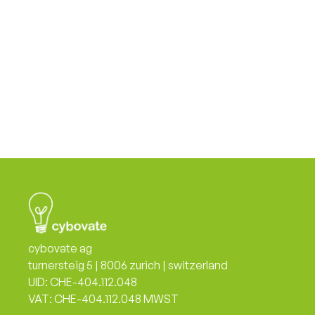
Onboarding ohne Blindflug.
Lass uns neue Lieferanten/Einheiten schnell
einschätzen – und die grössten Risiken in 60
Tagen sichtbar reduzieren.
Fachlichen Austausch vereinbaren
cybovate ag
turnersteig 5 | 8006 zurich | switzerland
UID: CHE-404.112.048
VAT: CHE-404.112.048 MWST