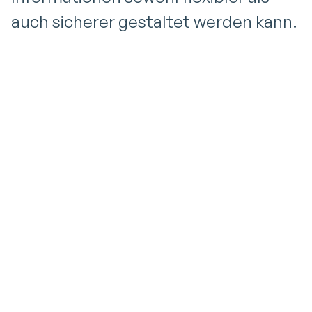
auch sicherer gestaltet werden kann.
Hybride Arbeitsumgebungen
ZTNA ersetzt den traditionellen VPN-
Ansatz, indem es den Zugriff basierend auf
der Identität und dem Kontext des Nutzers
gewährt und so die Verwaltung des
Netzwerkzugangs vereinfacht, die