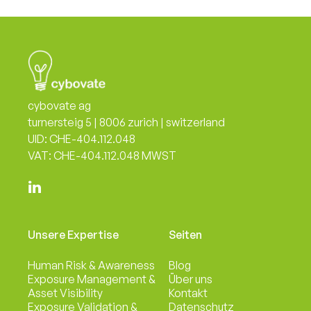
Zero Trust and Privacy – Without
Impeding the Business
November 9, 2023


cybovate ag
turnersteig 5 | 8006 zurich | switzerland
UID: CHE-404.112.048
VAT: CHE-404.112.048 MWST

Unsere Expertise
Seiten
Human Risk & Awareness
Blog
Exposure Management &
Über uns
Asset Visibility
Kontakt
Exposure Validation &
Datenschutz